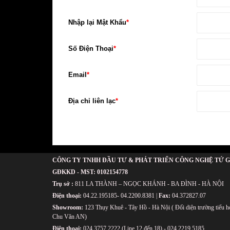
Nhập lại Mật Khẩu
*
Số Điện Thoại
*
Email
*
Địa chỉ liên lạc
*
CÔNG TY TNHH ĐẦU TƯ & PHÁT TRIỂN CÔNG NGHỆ TỨ G
GÐKKD - MST: 0102154778
Trụ sở :
811 LA THÀNH – NGỌC KHÁNH - BA ĐÌNH - HÀ NỘI
Điện thoại:
04.22.195185- 04.2200.8381 |
Fax:
04.372827.07
Showroom:
123 Thụy Khuê - Tây Hồ - Hà Nội ( Đối diện trường tiểu h
Chu Văn AN)
Điện thoại:
024.3757.2222 (Line 12 đến 18) - 024.2219.5185