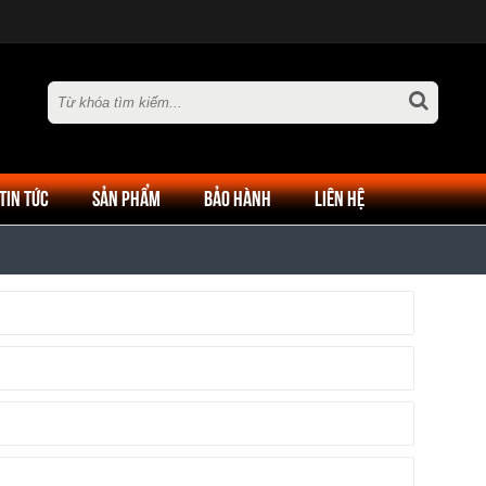
TIN TỨC
SẢN PHẨM
BẢO HÀNH
LIÊN HỆ