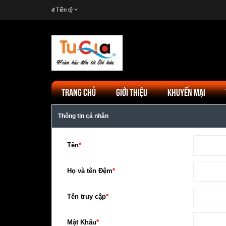
đ
Tiền tệ
TRANG CHỦ
GIỚI THIỆU
KHUYẾN MẠI
Thông tin cá nhân
Tên
*
Họ và tên Đệm
*
Tên truy cập
*
Mật Khẩu
*