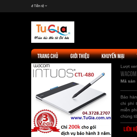
đ
Tiền tệ
TRANG CHỦ
GIỚI THIỆU
KHUYẾN MẠI
Lượt x
Wacom 
Mã sản
Bảo hàn
chi phí
miễn phí
chúng tô
liên h