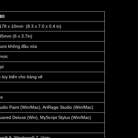
80
178 x 10mm (8.3 x 7.0 x 0.4 in)
95mm (6 x 3.7in)
tuos không đầu xóa
 mức
pi
 tùy biến cho bảng vẽ
ps
tudio Paint (Win/Mac), ArtRage Studio (Win/Mac)
uared Deluxe (Win), MyScript Stylus (Win/Mac)
ws® 8, Windows® 7, Vista