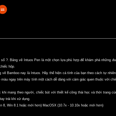
t số ?. Bảng vẽ Intuos Pen là một chọn lựa phù hợp để khám phá những 
chiếc hộp.
g vẽ Bamboo nay là Intuos. Hãy thể hiện cá tính của bạn theo cách tự nhiên
tô màu ngay trên máy tính một cách dễ dàng với cảm giác quen thuộc với chi
khi mang theo người, chiếc bút với thiết kế công thái học và thời trang cù
tay trái khi xử dụng.
Win 8, Win 8.1 hoặc mới hơn) MacOSX (10.7x - 10.10x hoặc mới hơn)