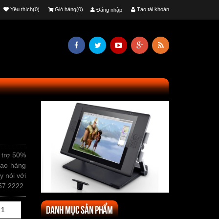
Yêu thích(0)
Giỏ hàng(0)
Tạo tài khoản
Đăng nhập
 trợ 50%
iao hàng
y nói với
757.2222
Danh mục sản phẩm