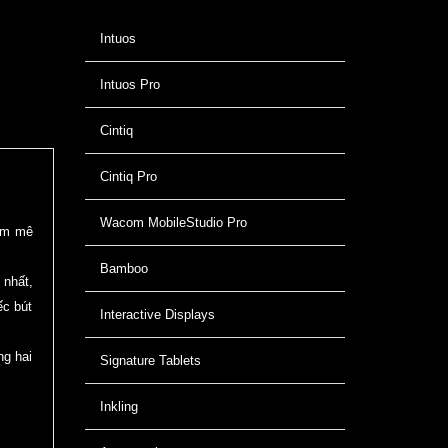
Intuos
Intuos Pro
Cintiq
Cintiq Pro
Wacom MobileStudio Pro
đam mê
Bamboo
 nhất,
ếc bút
Interactive Displays
ng hai
Signature Tablets
Inkling