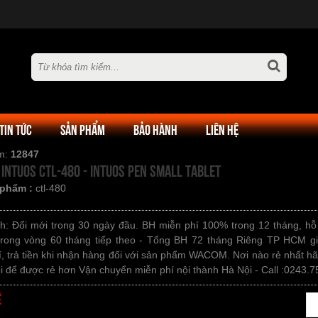
TIN TỨC
SẢN PHẨM
BẢO HÀNH
LIÊN HỆ
em:
12847
Intuos CTL-480 - Intuos Pen Small Tablet
 phẩm :
ctl-480
h: Đổi mới trong 30 ngày đầu. BH miễn phí 100% trong 12 tháng, hỗ
 trong vòng 60 tháng tiếp theo - Tổng BH 72 tháng Riêng TP HCM g
, trả tiền khi nhận hàng đối với sản phẩm WACOM. Nơi nào rẻ nhất hã
i để được rẻ hơn Vận chuyển miễn phí nội thành Hà Nội - Call :0243.
ệ
Số lượng: