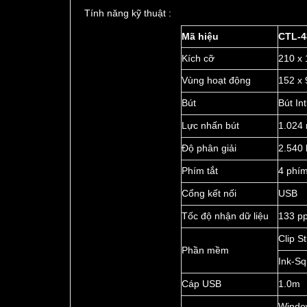
Tính năng kỹ thuật :
Mã hiệu
CTL-4
Kích cỡ
210 x 
Vùng hoạt động
152 x 
Bút
Bút In
Lực nhấn bút
1.024
Độ phân giải
2.540 l
Phím tắt
4 phím
Cổng kết nối
USB
Tốc độ nhận dữ liệu
133 p
Clip S
Phần mềm
Ink-Sq
Cáp USB
1.0m
Windo