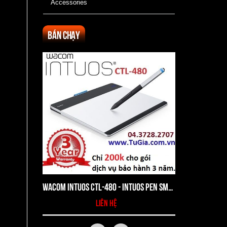
Accessories
Bán chạy
Wacom Intuos CTL-480 - Intuos Pen Small Tablet
liên hệ