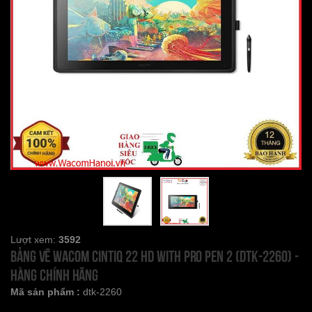
Lượt xem:
3592
Bảng vẽ Wacom Cintiq 22 HD with Pro Pen 2 (DTK-2260) -
Hàng chính hãng
Mã sản phẩm :
dtk-2260