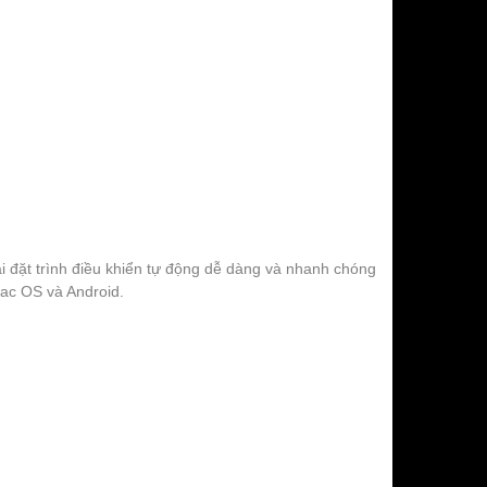
ài đặt trình điều khiển tự động dễ dàng và nhanh chóng
ac OS và Android.