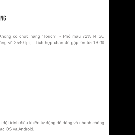
ãng
 Không có chức năng “Touch”, - Phổ màu 72% NTSC
ảng vẽ 2540 lpi, - Tích hợp chân đế gập lên tới 19 độ
ài đặt trình điều khiển tự động dễ dàng và nhanh chóng
ac OS và Android.