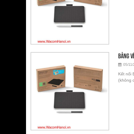
Bảng v
05/11/
Kết nối 
(không 