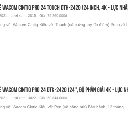
ẽ Wacom CINTIQ Pro 24 TOUCH DTH-2420 (24 inch, 4K - lực nh
2021 Lượt xem : 2815 Giá : 75.260.000đ
ng vẽ: Wacom Cintiq Kiểu vẽ: Touch (cảm ứng tay đa điểm),Pen (vẽ 
 Wacom CINTIQ Pro 24 DTK-2420 (24'', độ phân giải 4K - lực 
2021 Lượt xem : 3022 Giá : 60.844.000đ
ng vẽ: Wacom Cintiq Kiểu vẽ: Pen (vẽ bằng bút) Bảo hành: 12 tháng