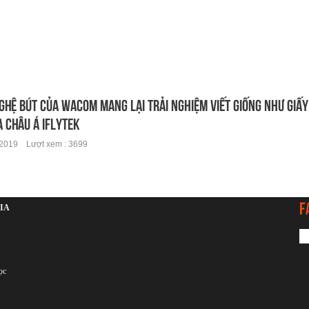
ghệ Bút của Wacom mang lại trải nghiệm viết giống như giấy 
a châu Á iFLYTEK
2019 Lượt xem : 3699
F
IA
ọc