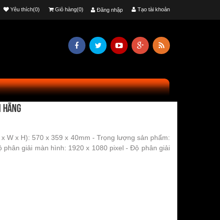
Yêu thích(0)
Giỏ hàng(0)
Tạo tài khoản
Đăng nhập
h hãng
x W x H): 570 x 359 x 40mm - Trọng lượng sản phẩm:
 phân giải màn hình: 1920 x 1080 pixel - Độ phân giải