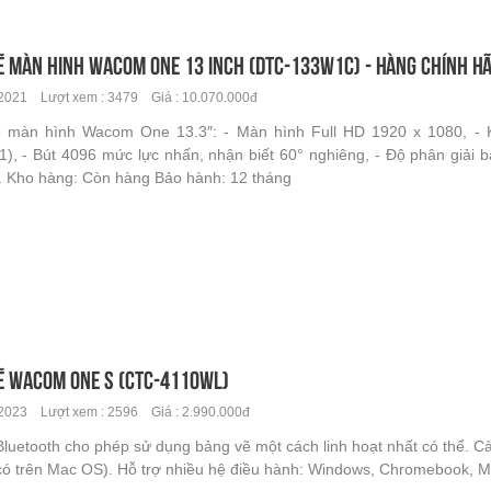
ẽ màn hinh Wacom One 13 inch (DTC-133W1C) - hàng chính h
2021 Lượt xem : 3479 Giá : 10.070.000đ
 màn hình Wacom One 13.3″: - Màn hình Full HD 1920 x 1080, -
), - Bút 4096 mức lực nhấn, nhận biết 60° nghiêng, - Độ phân giải b
. Kho hàng: Còn hàng Bảo hành: 12 tháng
ẽ Wacom One S (CTC-4110WL)
2023 Lượt xem : 2596 Giá : 2.990.000đ
Bluetooth cho phép sử dụng bảng vẽ một cách linh hoạt nhất có thể. C
có trên Mac OS). Hỗ trợ nhiều hệ điều hành: Windows, Chromebook, M