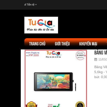
đ
Tiền tệ
TRANG CHỦ
GIỚI THIỆU
KHUYẾN MẠI
Bảng v
11/03/
Bảng Vẽ
5,6kg - 
bút: 0,