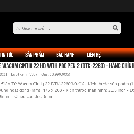
TIN TỨC
SẢN PHẨM
BẢO HÀNH
LIÊN HỆ
ẽ Wacom Cintiq 22 HD with Pro Pen 2 (DTK-2260) - Hàng chín
2021 Lượt xem : 3587 Giá : 33.990.000đ
 Điện Tử Wacom Cintiq 22 DTK-2260/K0-CX - Kích thước sản phẩm (L 
Vùng hoạt động (mm): 476 x 268 - Kích thước màn hình: 21,5 inch - Độ
005mm - Chiều cao đọc: 5 mm