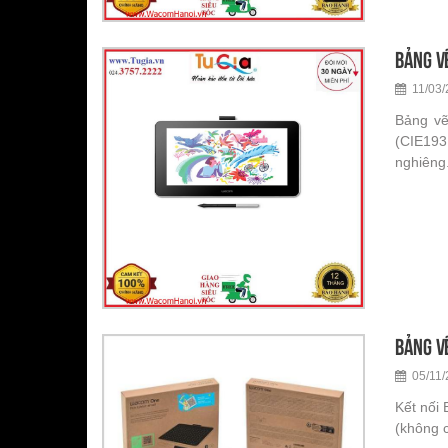
Bảng v
11/03/
Bảng vẽ
(CIE1931
nghiêng
Bảng v
05/11/
Kết nối 
(không 