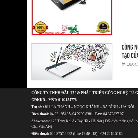
Công n
tạo củ
18/04/
CÔNG TY TNHH ĐẦU TƯ & PHÁT TRIỂN CÔNG NGHỆ TỨ G
GÐKKD - MST: 0102154778
Trụ sở :
811 LA THÀNH – NGỌC KHÁNH - BA ĐÌNH - HÀ NỘI
Điện thoại:
04.22.195185- 04.2200.8381 |
Fax:
04.372827.07
Showroom:
123 Thụy Khuê - Tây Hồ - Hà Nội ( Đối diện trường tiểu h
Chu Văn AN)
Điện thoại:
024.3757.2222 (Line 12 đến 18) - 024.2219.5185