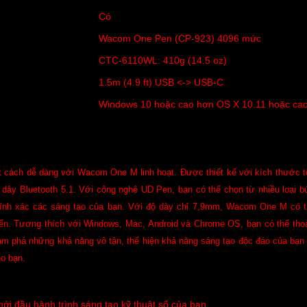
Có
Wacom One Pen (CP-923) 4096 mức
CTC-6110WL: 410g (14.5 oz)
1.5m (4.9 ft) USB <-> USB-C
Windows 10 hoặc cao hơn OS X 10.11 hoặc ca
 cách dễ dàng với Wacom One M linh hoạt. Được thiết kế với kích thước t
g dây Bluetooth 5.1. Với công nghệ UD Pen, bạn có thể chọn từ nhiều loại b
ính xác các sáng tạo của bạn. Với độ dày chỉ 7,9mm, Wacom One M có tí
yển. Tương thích với Windows, Mac, Android và Chrome OS, bạn có thể tho
hám phá những khả năng vô tận, thể hiện khả năng sáng tạo độc đáo của bạn
ho bạn.
 đầu hành trình sáng tạo kỹ thuật số của bạn.