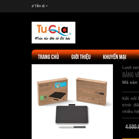
đ
Tiền tệ
TRANG CHỦ
GIỚI THIỆU
KHUYẾN MẠI
Lượt x
Bảng v
Mã sản
Kết nối
trình đ
nhiều h
4.500.