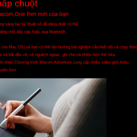
nhấp chuột
 Wacom One Pen mới của bạn
ng sáng tạo kỹ thuật số dễ dàng nhất có thể.
ằng một dây cáp hoặc qua bluetooth,
n cho Mac OS) và bạn có thể tận hưởng trải nghiệm cắm/kết nối và chạy thự
 và bắt đầu vẽ, vẽ nguệch ngoạc, ghi chú và nhiều hơn thế nữa.
iới thiệu Chương trình Wacom Adventure cung cấp nhiều video giới thiệu,
quyền hơn.