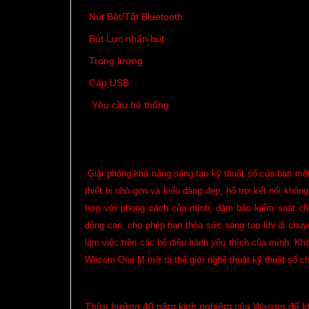
Nút Bật/Tắt Bluetooth
Bút Lực nhấn bút
Trọng lượng
Cáp USB
Yêu cầu hệ thống
Giải phóng khả năng sáng tạo kỹ thuật số của bạn một
thiết bị nhỏ gọn và kiểu dáng đẹp, hổ trợ kết nối khôn
hợp với phong cách của mình, đảm bảo kiểm soát ch
động cao, cho phép bạn thỏa sức sáng tạo khi di chu
làm việc trên các hệ điều hành yêu thích của mình. K
Wacom One M mở ​​ra thế giới nghệ thuật kỹ thuật số c
Thừa hưởng 40 năm kinh nghiệm của Wacom để khởi