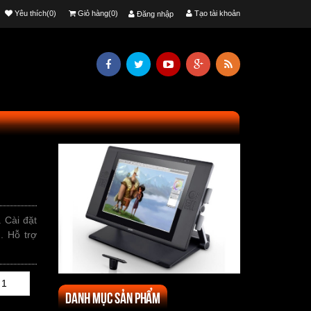
Yêu thích(0)
Giỏ hàng(0)
Tạo tài khoản
Đăng nhập
 Cài đặt
. Hỗ trợ
Danh mục sản phẩm