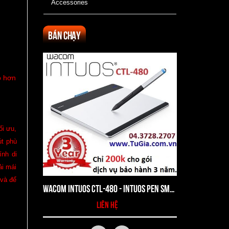
Accessories
Bán chạy
o hơn
ối ưu,
út phù
nh di
ải mái
 và để
Wacom Intuos CTL-480 - Intuos Pen Small Tablet
liên hệ