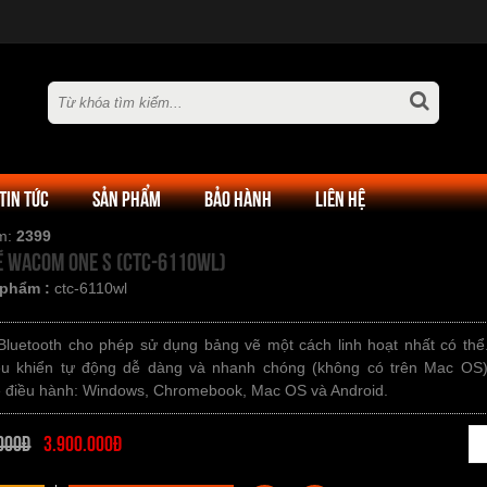
TIN TỨC
SẢN PHẨM
BẢO HÀNH
LIÊN HỆ
em:
2399
ẽ Wacom One S (CTC-6110WL)
 phẩm :
ctc-6110wl
 Bluetooth cho phép sử dụng bảng vẽ một cách linh hoạt nhất có thể.
iều khiển tự động dễ dàng và nhanh chóng (không có trên Mac OS)
ệ điều hành: Windows, Chromebook, Mac OS và Android.
Số lượng:
000đ
3.900.000đ