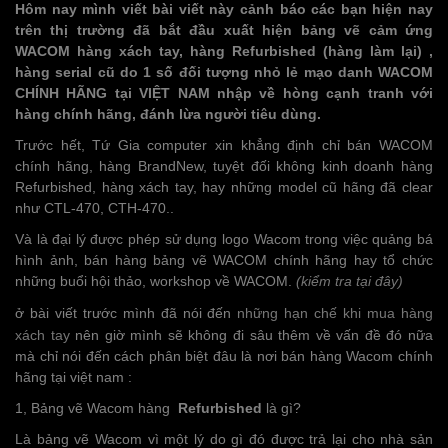
Hôm nay mình viết bài viết này cảnh báo các bạn hiện nay
trên thị trường đã bắt đầu xuất hiện
bảng vẽ cảm ứng
WACOM hàng xách tay
, hàng Refurbished (hàng làm lại) ,
hàng serial cũ do 1 số đối tượng nhỏ lẻ mạo danh WACOM
CHÍNH HÃNG tại VIỆT NAM nhập về hòng cạnh tranh với
hàng chính hãng, đánh lừa người tiêu dùng.
Trước hết, Tứ Gia computer xin khẳng định chỉ bán WACOM
chính hãng, hàng BrandNew, tuyệt đối không kinh doanh hàng
Refurbished, hàng xách tay, hay những model cũ hãng đã clear
như CTL-470, CTH-470..
Và là đại lý được phép sử dụng logo Wacom trong việc quảng bá
hình ảnh, bán hàng bảng vẽ WACOM chính hãng hay tổ chức
những buổi hội thảo, workshop về WACOM.
(kiểm tra tại đây)
ở bài viết trước mình đã nói đến
những hạn chế khi mua hàng
xách tay
nên giờ mình sẽ không đi sâu thêm về vấn đề đó nữa
mà chỉ nói đến cách phân biệt đâu là nơi bán hàng Wacom chính
hãng tại việt nam :
1, Bảng vẽ Wacom hàng
Refurbished
là gì?
Là bảng vẽ Wacom vì một lý do gì đó được trả lại cho nhà sản